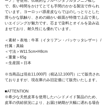
ーノ」を使用。伝統的なフルベジタブルタンニン鞣し
で、長い時間をかけてとても手間のかかる製法で作られ
ています。ヨーロッパ原産皮ならではのしっとりとした
滑らかな肌触り、きめの細かい銀面が特徴で上品で美し
いエイジングが魅力です。芯まで染料とオイルを染み込
ませており、耐久性にも優れています。
＜素材＞表地：牛革（イタリアン・バッケッタレザー） /
付属：真鍮
＜寸法＞W11.5cm×H8cm
＜重量＞65g
＜生産国＞日本
※当商品は現在11,000円（税込12,100円）にて販売され
ておりますが、現在庫のみ旧定価にて販売いたします。
■ATTENTION
※希少な天然皮革を使用したハンドメイド製品のため、
皮革の供給状況により、お届け納期が大幅に遅れる場合