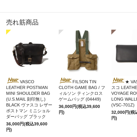
売れ筋商品
VASCO
FILSON TIN
★ VA
LEATHER POSTMAN
CLOTH GAME BAG / フ
スコ LEATH
MINI SHOULDER BAG
ィルソン ティンクロス
VOYAGE RO
(U.S.MAIL 刻印無し)
ゲームバッグ (04449)
LONG WALL
BLACK ヴァスコ レザー
(VSC-701Z)
36,000円(税込39,600
ポストマン ミニショル
円)
32,000円(税
ダーバッグ ブラック
円)
36,000円(税込39,600
円)