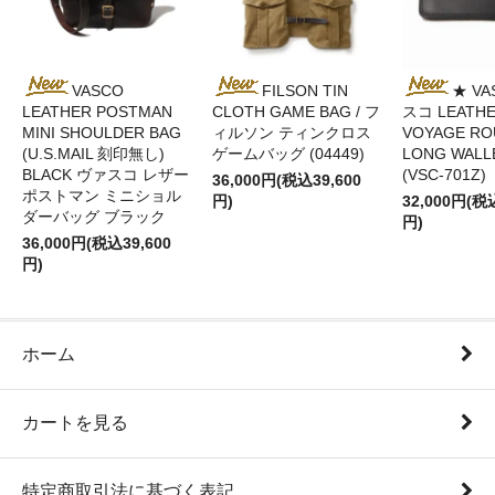
VASCO
FILSON TIN
★ VA
LEATHER POSTMAN
CLOTH GAME BAG / フ
スコ LEATH
MINI SHOULDER BAG
ィルソン ティンクロス
VOYAGE RO
(U.S.MAIL 刻印無し)
ゲームバッグ (04449)
LONG WALL
BLACK ヴァスコ レザー
(VSC-701Z)
36,000円(税込39,600
ポストマン ミニショル
円)
32,000円(税
ダーバッグ ブラック
円)
36,000円(税込39,600
円)
ホーム
カートを見る
特定商取引法に基づく表記