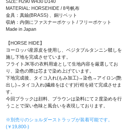
SIZE: H290 W430 D140
MATERIAL: HORSEHIDE / 8号帆布
金具：真鍮(BRASS) 、銅リベット
収納：内側にファスナーポケット / フリーポケット
Made in Japan
【HORSE HIDE】
ヨーロッパ産原皮を使用し、ベジタブルタンニン鞣しを
施し下地を完成させています。
フライトJK等の衣料用途として生地内容を厳選してお
り、染色の際は芯まで染め上げています。
下地完成後、タイコ入れ(もみ加工)→染色→アイロン(艶
出し)→タイコ入れ(繊維をほぐす)行程を経て完成させま
す。
今回ブラックは顔料、ブラウンは染料にて２度染めを行
うことで深い色味と風合いを表現しております。
※別売りのショルダーストラップが装着可能です。
(￥19,800-)