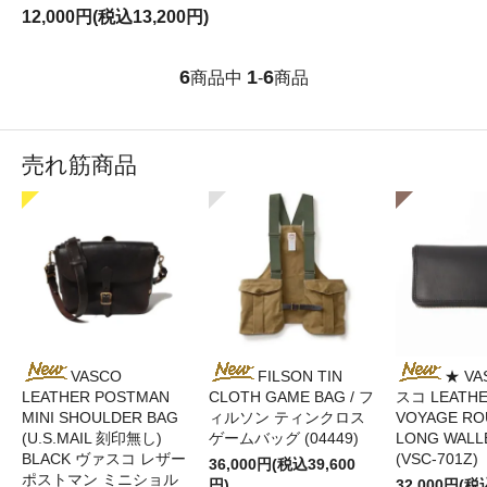
12,000円(税込13,200円)
6
1
6
商品中
-
商品
売れ筋商品
VASCO
FILSON TIN
★ VA
LEATHER POSTMAN
CLOTH GAME BAG / フ
スコ LEATH
MINI SHOULDER BAG
ィルソン ティンクロス
VOYAGE RO
(U.S.MAIL 刻印無し)
ゲームバッグ (04449)
LONG WALL
BLACK ヴァスコ レザー
(VSC-701Z)
36,000円(税込39,600
ポストマン ミニショル
円)
32,000円(税