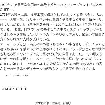
1990年に英国王室御用達の称号を授与されたレザーブランド「JABEZ
CLIFF」。
1793年の設立以来、皮革工芸を伝統として馬具などを作り続け、人馬
一体、人荷一体、乗り手と使い手に意識させる事なく馴染む物を作り、
何よりも頑丈という事を理念を持ち、200年以上にわたり革製品を続け
ている。 現在、日本ではその堅牢な革の中でもスティラップレザーと
呼ばれる革を使用したベルトやカバンを取扱っており、幅広い年齢層の
方々から絶大な支持を受けている。
スティラップとは、馬具の中の鐙（あぶみ）の事をさし、鞍（くら）と
鐙（あぶみ）を繋ぐ部分に使用される革のスティラップはどんな環境に
も耐える頑丈なパーツである事が絶対的な条件であった。 その頑丈な
レザーの特製を活かし、ベルトとして使われる様になったのがJABEZ
CLIFFの始まり。 その為ベルトの穴部分には左右の鐙（あぶみ）の高
さを合わせる為のディテールの名残りとして数字が施されている。
ホーム
>
JABEZ CLIFF
JABEZ CLIFF
おすすめ順
価格順
新着順