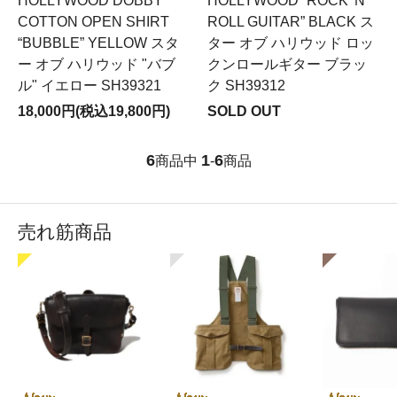
HOLLYWOOD DOBBY
HOLLYWOOD “ROCK 'N'
COTTON OPEN SHIRT
ROLL GUITAR” BLACK ス
“BUBBLE” YELLOW スタ
ター オブ ハリウッド ロッ
ー オブ ハリウッド "バブ
クンロールギター ブラッ
ル" イエロー SH39321
ク SH39312
18,000円(税込19,800円)
SOLD OUT
6
1
6
商品中
-
商品
売れ筋商品