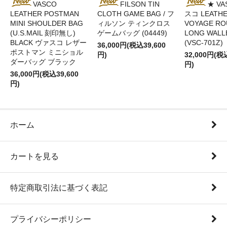
VASCO
FILSON TIN
★ VA
LEATHER POSTMAN
CLOTH GAME BAG / フ
スコ LEATH
MINI SHOULDER BAG
ィルソン ティンクロス
VOYAGE RO
(U.S.MAIL 刻印無し)
ゲームバッグ (04449)
LONG WALL
BLACK ヴァスコ レザー
(VSC-701Z)
36,000円(税込39,600
ポストマン ミニショル
円)
32,000円(税
ダーバッグ ブラック
円)
36,000円(税込39,600
円)
ホーム
カートを見る
特定商取引法に基づく表記
プライバシーポリシー