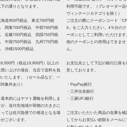
以下の通りとなります。
利用可能です。（プレオーダー品
ヴィンテージカテゴリを除く）
北海道950円税込 東北700円税
ご注文の際にクーポンコード「CP
込 関東700円税込 中部700円税
4」をご入力ください。4％分のク
込 近畿700円税込 四国750円税
ーポンとしてご利用いただけます
込 中国750円税込 九州770円税
他のクーポンとの併用はできませ
込 沖縄1500円税込
ん。
18,000円（税込19,800円）以上の
お支払先として下記の銀行口座を
お買い上げの場合、当店で送料を負
意しております。
担いたします。（セール品など、一
部対象外あり）
・PayPay銀行
・三井住友銀行
※基本的にはヤマト運輸を利用しま
・三菱UFJ銀行
すが、送付先地域や荷物の大きさに
よっては佐川急便での発送となる場
ご注文いただいた商品の在庫を確
合がございます。
してからお支払い総額をメールに
お知らせいたします。