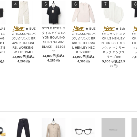
4
5
6
7
8
STYLE EYES ス
VAS
★ BUZ
★ BUZ
★ Sch
タイルアイズ RA
 LE
Z RICKSON'S バ
Z RICKSON'S バ
ott ショット 2PA
ot
YON BOWLING
YAG
ズリクソンズ BR
ズリクソンズ BR
CK LS HENLEY
CK
SHIRT “PLAIN”
P L
42635 TROUSE
68130 THERMA
NECK T-SHIRT 2
CK
BLACK SE394
T B
RS, WORKING,
L HENLEY NEC
パック ヘンリー
ッ
55
701
WHITE TWILL
K T-SHIRT
ネック ロングス
ッ
14,800円(税込1
22,000円(税込2
13,000円(税込1
リーブTee
7,
6,280円)
税込3
4,200円)
4,300円)
9,000円(税込9,9
00円)