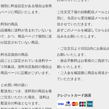
※個別に料金設定がある場合は各商
品ページに明記いたします。
ご注文完了後の自動配信メールと
別に、当店から受注確認メールを
送料別の商品
信させていただきます。
商品価格に送料が含まれていないも
必ずこのメールを確認してからお
ので、かつ、商品ページで個別に送
込みをお願いいたします。
料が設定されていない商品。
・ご注文日より3日以内にお振込
送料当店負担の商品
お願いいたします。
商品ごとに設定されている送料サー
・振込手数料はお客様のご負担で
ビス対象品。送料当店負担の場合は
願いいたします。
各商品ページに記載がございます。
・ご入金を確認後に商品を発送さ
ていただきます。
まとめ買い時の扱い
１配送先につき、送料別の商品を複
クレジットカード決済
数ご注文いただいた場合、 送料は
１配送分の料金となります。