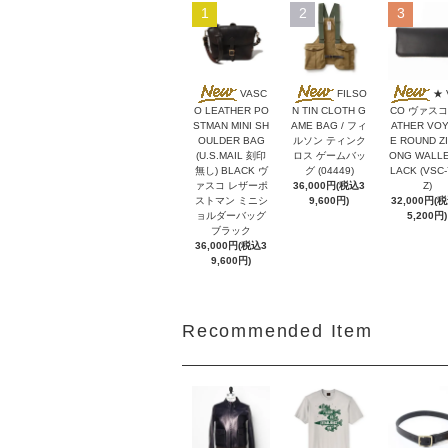
1
2
3
VASC
FILSO
★ 
O LEATHER PO
N TIN CLOTH G
CO ヴァスコ
STMAN MINI SH
AME BAG / フィ
ATHER VO
OULDER BAG
ルソン ティンク
E ROUND ZI
(U.S.MAIL 刻印
ロス ゲームバッ
ONG WALLE
無し) BLACK ヴ
グ (04449)
LACK (VSC-
ァスコ レザーポ
36,000円(税込3
Z)
ストマン ミニシ
9,600円)
32,000円(
ョルダーバッグ
5,200円)
ブラック
36,000円(税込3
9,600円)
Recommended Item