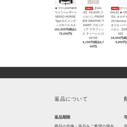
★ Y'2 LEATHER
【SAL
[クー
ワイツーレザー I
E】 FILSON フ
SALE] ★ O
NDIGO HORSE
ィルソン FRONT
EIL オルゲ
Type A-2 インデ
IER GRAPHIC T-
Oil Harness
ィゴホース A-2
SHIRT フロンテ
オイル ハー
162,000円(税込1
ィア グラフィッ
ベルト 【OR
78,200円)
ク ティーシャツ/
36】
93795
18,000円(
6,150円(税込6,7
9,800円)
65円)
返品について
返品期限
商品の交換・返品をご希望の場合