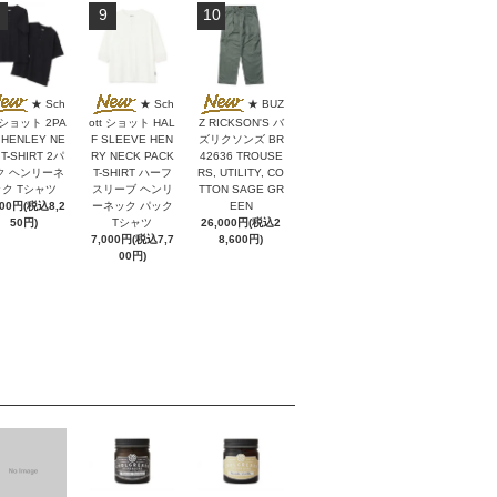
9
10
★ Sch
★ Sch
★ BUZ
t ショット 2PA
ott ショット HAL
Z RICKSON'S バ
 HENLEY NE
F SLEEVE HEN
ズリクソンズ BR
 T-SHIRT 2パ
RY NECK PACK
42636 TROUSE
ク ヘンリーネ
T-SHIRT ハーフ
RS, UTILITY, CO
ク Tシャツ
スリーブ ヘンリ
TTON SAGE GR
500円(税込8,2
ーネック パック
EEN
50円)
Tシャツ
26,000円(税込2
7,000円(税込7,7
8,600円)
00円)