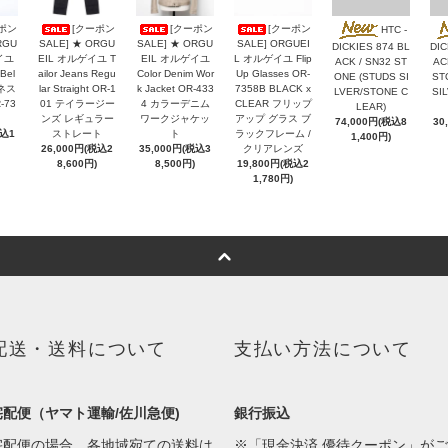
ポン
[クーポン
[クーポン
[クーポン
HTC -
RGU
SALE] ★ ORGU
SALE] ★ ORGU
SALE] ORGUEI
DICKIES 874 BL
DIC
イユ
EIL オルゲイユ T
EIL オルゲイユ
L オルゲイユ Flip
ACK / SN32 ST
AC
 Bel
ailor Jeans Regu
Color Denim Wor
Up Glasses OR-
ONE (STUDS SI
ST
ネス
lar Straight OR-1
k Jacket OR-433
7358B BLACK x
LVER/STONE C
SI
-73
01 テイラージー
4 カラーデニム
CLEAR フリップ
LEAR)
ンズ レギュラー
ワークジャケッ
アップ グラス ブ
74,000円(税込8
30
税込1
ストレート
ト
ラックフレーム /
1,400円)
26,000円(税込2
35,000円(税込3
クリアレンズ
8,600円)
8,500円)
19,800円(税込2
1,780円)
配送・送料について
支払い方法について
宅配便（ヤマト運輸/佐川急便)
銀行振込
宅配便の場合、各地域宛ての送料は
※「現金決済 優待クーポン」がご