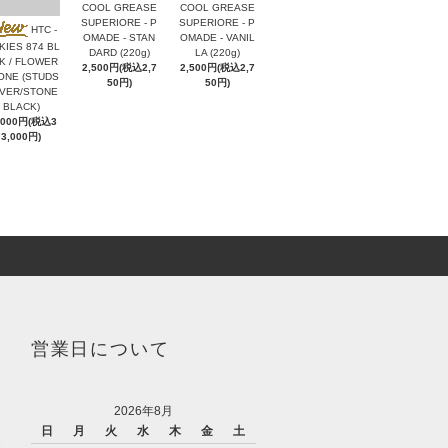
COOL GREASE
COOL GREASE
SUPERIORE - P
SUPERIORE - P
HTC -
OMADE - STAN
OMADE - VANIL
KIES 874 BL
DARD (220g)
LA (220g)
K / FLOWER
2,500円(税込2,7
2,500円(税込2,7
ONE (STUDS
50円)
50円)
LVER/STONE
BLACK)
,000円(税込3
3,000円)
営業日について
2026年8月
日
月
火
水
木
金
土