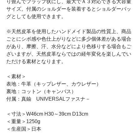
り畳んでフラップ状にし、最大でＡ３対応できる大容量
サイズ。付属のショルダーを装着するとショルダーバッ
グとしても使用できます。
※天然皮革を使用したハンドメイド製品の性質上、商品
ごとにシボ感や色仕上がりなどに多少個体差がある場合
があり、摩擦、汗、水分などにより色移りする場合もご
ざいますが、天然皮革ならではの経年変化を楽しんでい
ただける素材となります。
＜素材＞
表地：牛革（キップレザー、カウレザー）
裏地：コットン（キャンバス）
付属：真鍮 UNIVERSALファスナ－
＜寸法＞W46cm H30～39cm D13cm
＜重量＞1250g
＜生産国＞日本