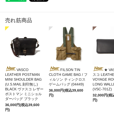
売れ筋商品
VASCO
FILSON TIN
★ VA
LEATHER POSTMAN
CLOTH GAME BAG / フ
スコ LEATH
MINI SHOULDER BAG
ィルソン ティンクロス
VOYAGE RO
(U.S.MAIL 刻印無し)
ゲームバッグ (04449)
LONG WALL
BLACK ヴァスコ レザー
(VSC-701Z)
36,000円(税込39,600
ポストマン ミニショル
円)
32,000円(税
ダーバッグ ブラック
円)
36,000円(税込39,600
円)