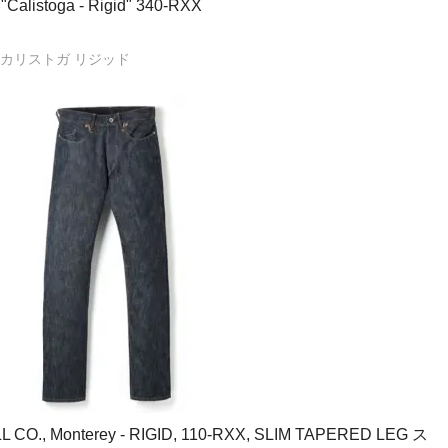
listoga - Rigid" 340-RXX
カリストガ リジッド
O., Monterey - RIGID, 110-RXX, SLIM TAPERED LEG ス