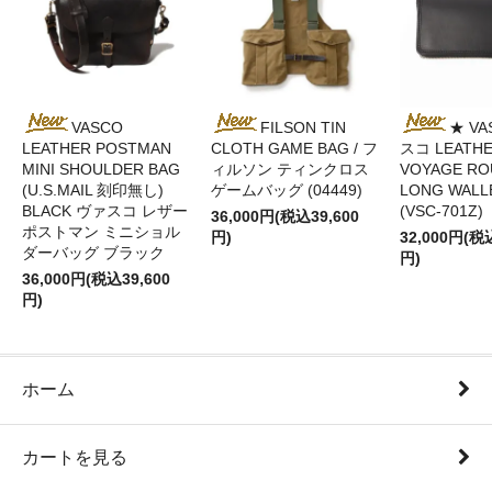
VASCO
FILSON TIN
★ VA
LEATHER POSTMAN
CLOTH GAME BAG / フ
スコ LEATH
MINI SHOULDER BAG
ィルソン ティンクロス
VOYAGE RO
(U.S.MAIL 刻印無し)
ゲームバッグ (04449)
LONG WALL
BLACK ヴァスコ レザー
(VSC-701Z)
36,000円(税込39,600
ポストマン ミニショル
円)
32,000円(税
ダーバッグ ブラック
円)
36,000円(税込39,600
円)
ホーム
カートを見る